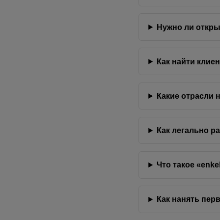
Нужно ли откры
Как найти клие
Какие отрасли 
Как легально р
Что такое «enke
Как нанять пер