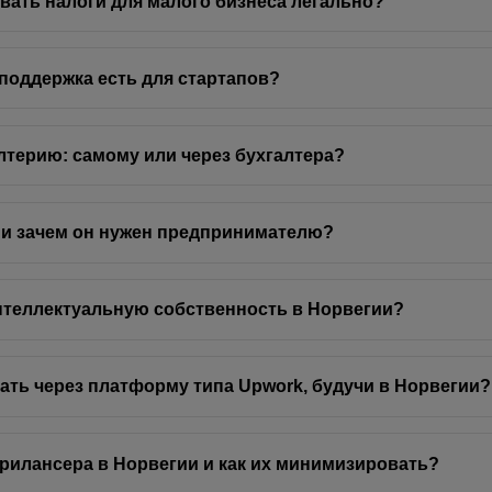
вать налоги для малого бизнеса легально?
 поддержка есть для стартапов?
алтерию: самому или через бухгалтера?
nn и зачем он нужен предпринимателю?
нтеллектуальную собственность в Норвегии?
ать через платформу типа Upwork, будучи в Норвегии?
фрилансера в Норвегии и как их минимизировать?