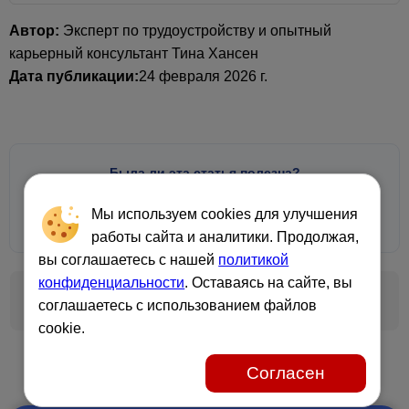
Автор:
Эксперт по трудоустройству и опытный
карьерный консультант Тина Хансен
Дата публикации:
24 февраля 2026 г.
Была ли эта статья полезна?
Мы используем cookies для улучшения
Да
Нормально
Нет
👍
😕
💩
работы сайта и аналитики. Продолжая,
вы соглашаетесь с нашей
политикой
конфиденциальности
. Оставаясь на сайте, вы
← Предыдущая
Следующая →
соглашаетесь с использованием файлов
cookie.
Согласен
Рекомендуем: