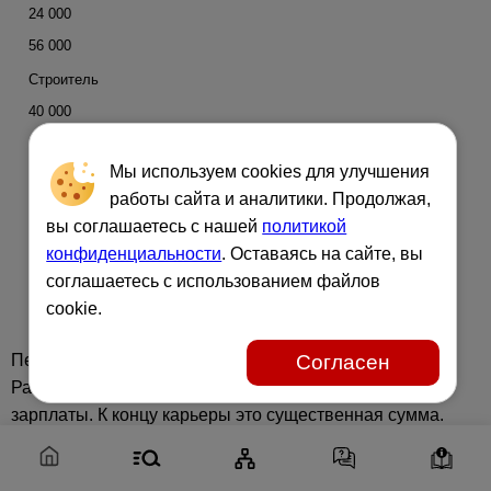
24 000
56 000
Строитель
40 000
12 000
Мы используем cookies для улучшения
28 000
работы сайта и аналитики. Продолжая,
Электрик
вы соглашаетесь с нашей
политикой
55 000
конфиденциальности
. Оставаясь на сайте, вы
16 500
соглашаетесь с использованием файлов
38 500
cookie.
Пенсионные отчисления идут автоматически.
Согласен
Работодатель платит сверху. Это не вычитается из
зарплаты. К концу карьеры это существенная сумма.
Экспорт пенсии возможен при отъезде. Правила нужно
уточнять в нав. Планирование будущего начинается с