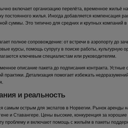
бычно включает организацию перелёта, временное жильё н
ку постоянного жилья. Иногда добавляется компенсация ра
ой суммы. Это типично для средних и крупных компаний в
гает полное сопровождение: от встречи в аэропорту до зач
овые курсы, помощь супругу в поиске работы, культурную о
длагаются ключевым специалистам или руководителям.
менное описание пакета до подписания контракта. Устные
ой практики. Детализация помогает избежать недоразумени
я.
ания и реальность
ся самым острым для экспатов в Норвегии. Рынок аренды 
гене и Ставангере. Цены высокие, конкуренция за хорошие
ту проблему и включают помощь с жильём в пакеты поддер