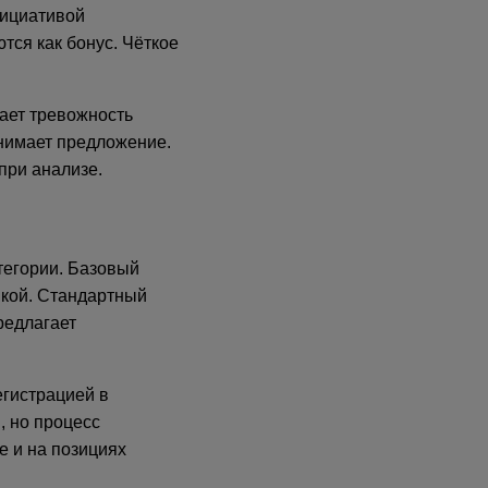
нициативой
тся как бонус. Чёткое
ает тревожность
нимает предложение.
при анализе.
тегории. Базовый
икой. Стандартный
редлагает
егистрацией в
, но процесс
е и на позициях