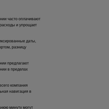
нии часто оплачивают
 расходы и упрощает
фиксированные даты,
ортом, разницу
ании предлагают
нии в пределах
 всего компания
ьная навигация в
днюю минуту могут