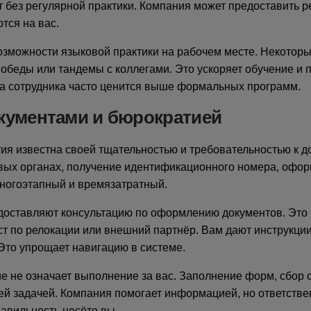
т без регулярной практики. Компания может предоставить ре
тся на вас.
озможности языковой практики на рабочем месте. Некотор
обеды или тандемы с коллегами. Это ускоряет обучение и п
ва сотрудника часто ценится выше формальных программ.
кументами и бюрократией
я известна своей тщательностью и требовательностью к д
вых органах, получение идентификационного номера, офор
многоэтапный и времязатратный.
доставляют консультацию по оформлению документов. Это
т по релокации или внешний партнёр. Вам дают инструкци
 Это упрощает навигацию в системе.
 не означает выполнение за вас. Заполнение форм, сбор 
ей задачей. Компания помогает информацией, но ответстве
авильность несёте вы.