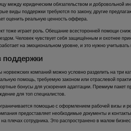
ицу между юридическим обязательством и добровольной и
рые виды поддержки требуются по закону, другие предлагаю
ает оценить реальную ценность оффера.
кт тоже играет роль. Обещание всесторонней помощи сниж
ездом. Человек чувствует себя защищённым и охотнее при
работает на эмоциональном уровне, и это нужно учитывать 
в поддержки
 норвежских компаний можно условно разделить на три ка
мальную помощь, требуемую законом или отраслевой практ
ортные бонусы для ускорения адаптации. Премиум пакет п
дение для топ специалистов.
 ограничивается помощью с оформлением рабочей визы и р
омпания предоставляет необходимые документы и контакты
на плечах сотрудника. Это распространено в малом бизнес