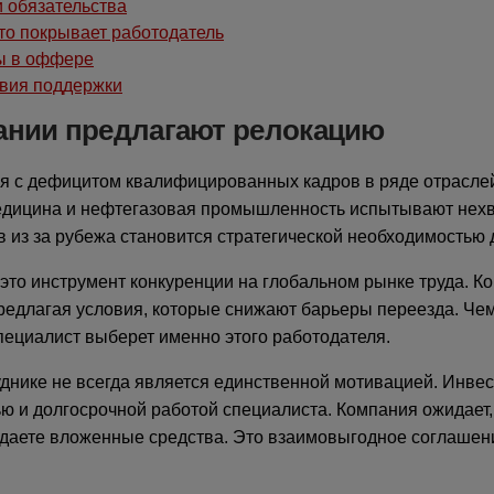
 обязательства
что покрывает работодатель
ы в оффере
овия поддержки
ании предлагают релокацию
я с дефицитом квалифицированных кадров в ряде отраслей
медицина и нефтегазовая промышленность испытывают нехв
 из за рубежа становится стратегической необходимостью 
это инструмент конкуренции на глобальном рынке труда. К
редлагая условия, которые снижают барьеры переезда. Че
пециалист выберет именно этого работодателя.
уднике не всегда является единственной мотивацией. Инве
ю и долгосрочной работой специалиста. Компания ожидает, 
вдаете вложенные средства. Это взаимовыгодное соглашени