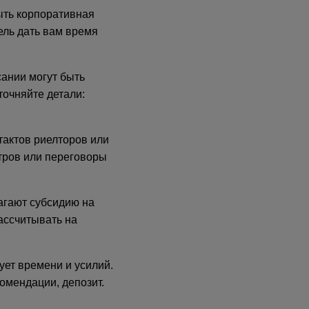
ыть корпоративная
ель дать вам время
сании могут быть
точняйте детали:
тактов риелторов или
тров или переговоры
агают субсидию на
ассчитывать на
ует времени и усилий.
омендации, депозит.