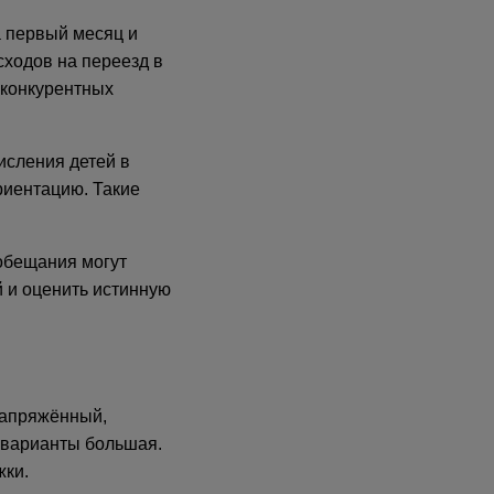
а первый месяц и
сходов на переезд в
 конкурентных
исления детей в
риентацию. Такие
 обещания могут
й и оценить истинную
напряжённый,
 варианты большая.
жки.