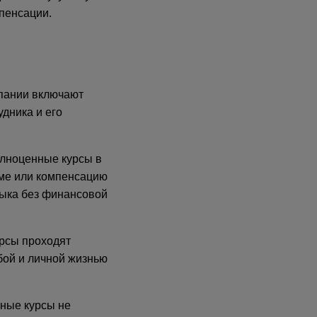
пенсации.
мпании включают
удника и его
олноценные курсы в
рме или компенсацию
зыка без финансовой
урсы проходят
бой и личной жизнью
ные курсы не