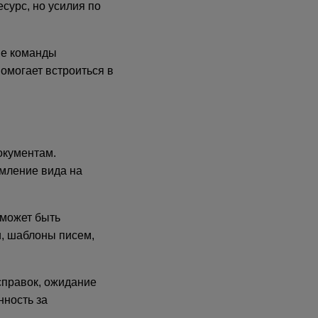
сурс, но усилия по
ые команды
омогает встроиться в
окументам.
мление вида на
 может быть
и, шаблоны писем,
справок, ожидание
нность за