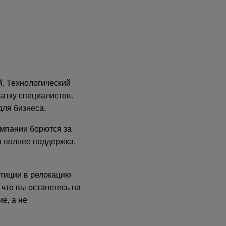
. Технологический
атку специалистов.
для бизнеса.
омпании борются за
м полнее поддержка,
стиции в релокацию
что вы останетесь на
е, а не