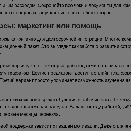
льным расходам. Сохраняйте все чеки и документы для ком
нсовых вопросах защищает интересы обеих сторон.
рсы: маркетинг или помощь
 языка критично для долгосрочной интеграции. Многие ко
кационный пакет. Это выглядит как забота о развитии сотр
.
ржки варьируется. Некоторые работодатели оплачивают п
ким графиком. Другие предлагают доступ к онлайн платфо
Третий вариант просто упоминает возможность изучения я
ывает ли компания время обучения в рабочие часы. Если к
, это дополнительная нагрузка. Баланс между работой, учё
в первые месяцы переезда.
вой поддержки зависит от вашей мотивации. Даже оплачен