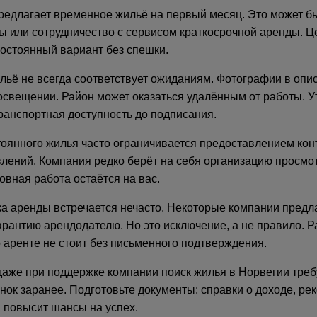
редлагает временное жильё на первый месяц. Это может б
ы или сотрудничество с сервисом краткосрочной аренды. Ц
постоянный вариант без спешки.
ьё не всегда соответствует ожиданиям. Фотографии в опи
свещении. Район может оказаться удалённым от работы. У
ранспортная доступность до подписания.
оянного жилья часто ограничивается предоставлением кон
влений. Компания редко берёт на себя организацию просмо
овная работа остаётся на вас.
а аренды встречается нечасто. Некоторые компании предл
рантию арендодателю. Но это исключение, а не правило. Р
 аренте не стоит без письменного подтверждения.
даже при поддержке компании поиск жилья в Норвегии треб
нок заранее. Подготовьте документы: справки о доходе, рек
и повысит шансы на успех.