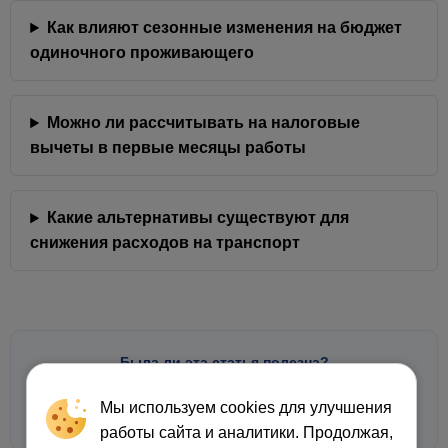
Как влияют сезонные изменения на бюджет
одиночного проживающего
Можно ли рассчитывать на налоговые
вычеты в первые месяцы работы
Какие альтернативы существуют для
снижения расходов на транспорт
Была ли эта статья полезна?
Мы используем cookies для улучшения
Да
Нормально
Нет
👍
😕
💩
работы сайта и аналитики. Продолжая,